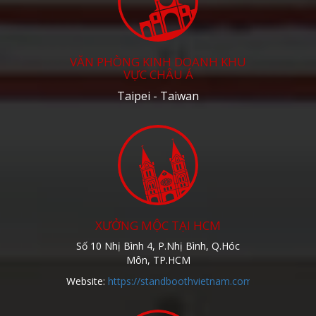
VĂN PHÒNG KINH DOANH KHU
VỰC CHÂU Á
Taipei - Taiwan
XƯỞNG MỘC TẠI HCM
Số 10 Nhị Bình 4, P.Nhị Bình, Q.Hóc
Môn, TP.HCM
Website:
https://standboothvietnam.com/