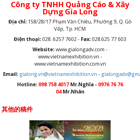
Công ty TNHH Quảng Cáo & Xây
Dựng Gia Long
Địa chỉ:
158/28/17 Phạm Văn Chiêu, Phường 9, Q. Gò
Vấp, Tp. HCM
Điện thoại:
028. 6257 7602 -
Fax:
028.625 77 603
Website:
www.gialongadv.com -
www.vietnamexhibition.vn -
www.vietnamexhibition.com.vn
Email:
gialong.vn@vietnamexhibition.vn
-
gialongadv@gma
Hotline:
098 758 4017
Mr.Nghĩa -
0976 76 76
04
Mr.Nhân
其他的稿件