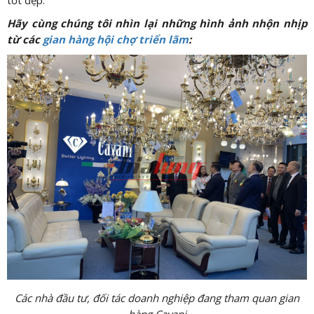
tốt đẹp.
Hãy cùng chúng tôi nhìn lại những hình ảnh nhộn nhịp
từ các
gian hàng hội chợ triển lãm
:
Các nhà đầ
u tư, đối tác doanh nghiệp đang tham quan gian