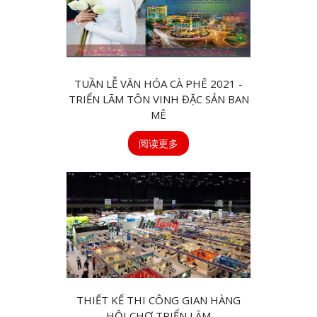
TUẦN LỄ VĂN HÓA CÀ PHÊ 2021 -
TRIỂN LÃM TÔN VINH ĐẶC SẢN BAN
MÊ
阅读更多
THIẾT KẾ THI CÔNG GIAN HÀNG
HỘI CHỢ TRIỂN LÃM