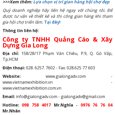
>>>Xem thêm:
Lựa chọn vị trí gian hàng hội chợ đẹp
Quý doanh nghiệp hãy liên hệ ngay với chúng tôi. Để
được tư vấn về thiết kế và thi công gian hàng khi tham
gia hội chợ triển lãm.
Tại đây!
Thông tin liên hệ:
Công ty TNHH Quảng Cáo & Xây
Dựng Gia Long
Địa chỉ:
158/28/17 Phạm Văn Chiêu, P.9, Q. Gò Vấp,
Tp.HCM
Điện thoại:
028. 6257. 7602 - Fax: 028.625 77 603
Website:
www.gialongadv.com -
www.vietnamexhibition.vn -
www.vietnamexhibition.com.vn
Email:
info@gialongadv.com - gialongadv@gmail.com
Hotline:
098 758 4017
Mr.Nghĩa -
0976 76 76 04
Mr.Nhân