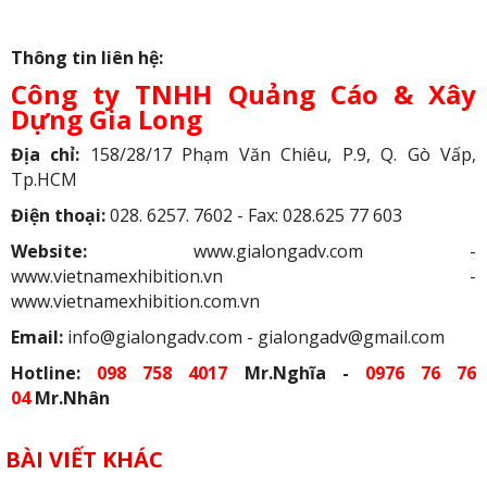
Thông tin liên hệ:
Công ty TNHH Quảng Cáo & Xây
Dựng Gia Long
Địa chỉ:
158/28/17 Phạm Văn Chiêu, P.9, Q. Gò Vấp,
Tp.HCM
Điện thoại:
028. 6257. 7602 - Fax: 028.625 77 603
Website:
www.gialongadv.com -
www.vietnamexhibition.vn -
www.vietnamexhibition.com.vn
Email:
info@gialongadv.com - gialongadv@gmail.com
Hotline:
098 758 4017
Mr.Nghĩa -
0976 76 76
04
Mr.Nhân
BÀI VIẾT KHÁC