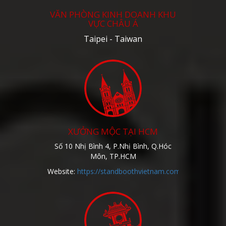
VĂN PHÒNG KINH DOANH KHU
VỰC CHÂU Á
Taipei - Taiwan
XƯỞNG MỘC TẠI HCM
Số 10 Nhị Bình 4, P.Nhị Bình, Q.Hóc
Môn, TP.HCM
Website:
https://standboothvietnam.com/