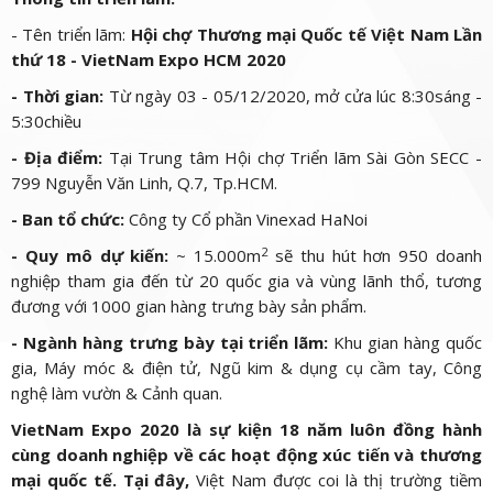
- Tên triển lãm:
Hội chợ Thương mại Quốc tế Việt Nam Lần
thứ 18 - VietNam Expo HCM 2020
- Thời gian:
Từ ngày 03 - 05/12/2020, mở cửa lúc 8:30sáng -
5:30chiều
- Địa điểm:
Tại Trung tâm Hội chợ Triển lãm Sài Gòn SECC -
799 Nguyễn Văn Linh, Q.7, Tp.HCM.
- Ban tổ chức:
Công ty Cổ phần Vinexad HaNoi
2
- Quy mô dự kiến:
~ 15.000m
sẽ thu hút hơn 950 doanh
nghiệp tham gia đến từ 20 quốc gia và vùng lãnh thổ, tương
đương với 1000 gian hàng trưng bày sản phẩm.
- Ngành hàng trưng bày tại triển lãm
:
Khu gian hàng quốc
gia, Máy móc & điện tử, Ngũ kim & dụng cụ cầm tay, Công
nghệ làm vườn & Cảnh quan.
VietNam Expo 2020
là sự kiện 18 năm luôn đồng hành
cùng doanh nghiệp về các hoạt động xúc tiến và thương
mại quốc tế. Tại đây,
Việt Nam được coi là thị trường tiềm