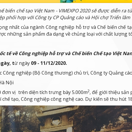
hế biến chế tạo Việt Nam - VIMEXPO 2020 sẽ được diễn ra từ
p phối hợp với Công ty CP Quảng cáo và Hội chợ Triển lãm C
rọng nhất của ngành Công nghiệp hỗ trợ và Chế biến chế tạ
ợc những sản phẩm đa dạng về chủng loại với chất lượng tố
c tế về Công nghiệp hỗ trợ và Chế biến Chế tạo Việt Nam 
ngày, t
ừ ngày
09 - 11/12/2020.
 Công nghiệp (Bộ Công thương) chủ trì, Công ty Quảng cáo 
Hà Nội
2
đơn vị trên diện tích trưng bày 5.000m
, để giới thiệu sả
khí chế tạo, Công nghiệp công nghệ cao. Dự kiến sẽ thu hút 