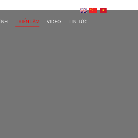
ÌNH
TRIỂN LÃM
VIDEO
TIN TỨC