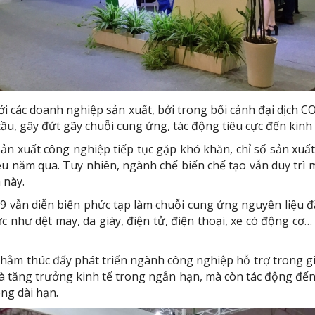
với các doanh nghiệp sản xuất, bởi trong bối cảnh đại dịch 
cầu, gây đứt gãy chuỗi cung ứng, tác động tiêu cực đến kinh t
n xuất công nghiệp tiếp tục gặp khó khăn, chỉ số sản xuấ
u năm qua. Tuy nhiên, ngành chế biến chế tạo vẫn duy trì
 này.
 vẫn diễn biến phức tạp làm chuỗi cung ứng nguyên liệu đầu
c như dệt may, da giày, điện tử, điện thoại, xe có động cơ
i nhằm thúc đẩy phát triển ngành công nghiệp hỗ trợ trong g
và tăng trưởng kinh tế trong ngắn hạn, mà còn tác động đế
ng dài hạn.