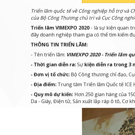
Triển lãm quốc tế về Công nghiệp hỗ trợ và C
của Bộ Công Thương chủ trì và Cục Công nghiệ
Triển lãm VIMEXPO 2020
- là sự kiện quan t
đây doanh nghiệp tham gia có thể tìm kiếm đư
THÔNG TIN TRIỂN LÃM:
- Tên triển lãm:
VIMEXPO 2020 - Triển lãm quố
- Thời gian diễn ra:
Sự
kiện diễn ra trong 3 
- Đơn vị tổ chức:
Bộ Công thương chỉ đạo, Cục
- Địa điểm:
Trung tâm Triển lãm Quốc tế ICE 
- Quy mô dự kiến:
Hơn 250 gian hàng của 150 
Da - Giày, Điện tử, Sản xuất lắp ráp ô tô, Cơ 